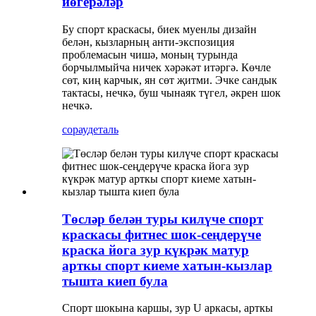
йөгерәләр
Бу спорт краскасы, биек муенлы дизайн
белән, кызларның анти-экспозиция
проблемасын чишә, моның турында
борчылмыйча ничек хәрәкәт итәргә. Көчле
сөт, киң карчык, ян сөт җитми. Эчке сандык
тактасы, нечкә, буш чынаяк түгел, әкрен шок
нечкә.
сорау
деталь
Төсләр белән туры килүче спорт
краскасы фитнес шок-сеңдерүче
краска йога зур күкрәк матур
арткы спорт киеме хатын-кызлар
тышта киеп була
Спорт шокына каршы, зур U аркасы, арткы