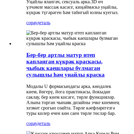
Уңайлы ялангач, сексуаль арка.3D өч
үлчәмле массаж касәсе, киңәймәскә уңайлы,
күкрәк түгәрәген һәм табигый юлны куегыз.
сорау
деталь
Бер-бер артлы матур итеп
капланган күкрәк краскасы,
чыбык каешлары булмаган
сулышлы һәм уңайлы краска
Модалы U формасындагы арка, көндәлек
кием, йөгерү, йога практикасы, йокыдан
саклау, бер кием кисәге, төрле функцияләр.
Алына торган чынаяк дизайны эчке киемнең
хезмәт срогын озайта. Төрле кәефләрегезгә
туры килер өчен көн саен төрле төсләр бар.
сорау
деталь