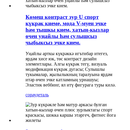
Көмеш контраст зур U спорт
күкрәк киеме, мода V-муен эчке
һәм тышкы кием, хатын-кызлар
өчен уңайлы һәм сулышсыз
чыбыксыз эчке кием.
Уңайлы арткы күкрәккә игътибар итегез,
ярдәм хисе юк, төс контраст дизайн
элементлары. Алгы күкрәк тегү, визуаль
модификация күкрәк дугасы; Сулышлы
тукымалар, җылылыкның таралуына ярдәм
итәр өчен эчке катламның урнашуы;
Эластик веббинг, ял итү фигурага туры килә.
сорау
деталь