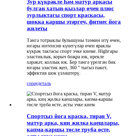
Зур күкрәкле һәм матур аркасы
булган хатын-кызлар өчен плюс
зурлыктагы спорт краскасы,
шокка каршы этәргеч, фитнес йога
жилеты
Тәнгә тотрыклы булышуны тәэмин итү өчен,
югары интенсив күнегүләр өчен яраклы
күкрәк тактасы спорт эчке киеме. Highгары
эластиклык, корыч боҗра юк, ирекле
хәрәкәт, коллык юк. Бер тәнгә үрелгән бик
югары эластик җеп, 360 ° тыгыз пакет,
эффектив шок үзләштерү.
сорау
деталь
Спортсыз йога краска, тирән V,
матур арка, киң җилкә каешлары,
капма-каршы төсле труба өсте,