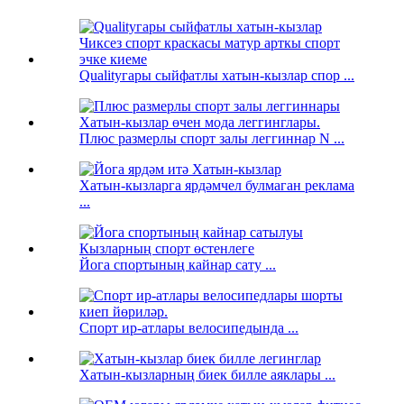
Qualityгары сыйфатлы хатын-кызлар спор ...
Плюс размерлы спорт залы леггиннар N ...
Хатын-кызларга ярдәмчел булмаган реклама
...
Йога спортының кайнар сату ...
Спорт ир-атлары велосипедында ...
Хатын-кызларның биек билле аяклары ...