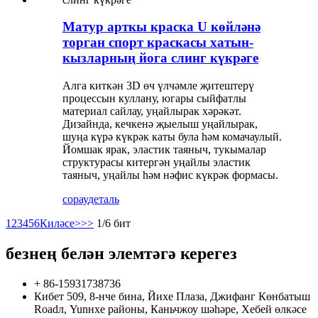
Матур арткы краска U көйләнә
торган спорт краскасы хатын-
кызларның йога слинг күкрәге
Алга киткән 3D өч үлчәмле җитештерү
процессын куллану, югары сыйфатлы
материал сайлау, уңайлырак хәрәкәт.
Дизайнда, кечкенә җыелыш уңайлырак,
шуңа күрә күкрәк каты була һәм комачаулый.
Йомшак ярак, эластик таяныч, тукымалар
структурасы китергән уңайлы эластик
таяныч, уңайлы һәм нәфис күкрәк формасы.
сорау
деталь
1
2
3
4
5
6
Киләсе>
>>
1/6 бит
безнең белән элемтәгә керегез
+ 86-15931738736
Кибет 509, 8-нче бина, Йихе Плаза, Джифанг Көнбатыш
Roadл, Yunнхе районы, Каньчжоу шәһәре, Хебей өлкәсе