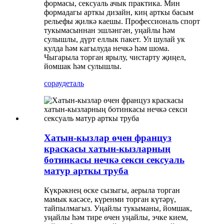
формасы, сексуаль ачык практика. Мин
формадагы арткы дизайн, киң арткы басым
рельефы җилкә каешы. Профессиональ спорт
тукымасыннан эшләнгән, уңайлы һәм
сулышлы, дүрт еллык пакет. Ул шулай ук ​​
кулда һәм кагылуда нечкә һәм шома.
Чыгарыла торган ярылу, чистарту җиңел,
йомшак һәм сулышлы.
сорау
деталь
Хатын-кызлар өчен француз
краскасы хатын-кызларның
ботинкасы нечкә секси сексуаль
матур арткы труба
Күкрәкнең өске сызыгы, аерыла торган
мамык касәсе, күренми торган күтәрү,
тайпылмагыз. Уңайлы тукыманы, йомшак,
уңайлы һәм тире өчен уңайлы, эчке кием,