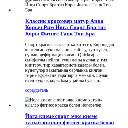
Классик кроссовер матур Арка
Корыч Рим Йога Спорт Бра тиз
Коры Фитнес Танк Топ Бра
Спорт краскасысыз артка китегез, Европадан
кертелгән тукымаларны сайлау, туп түгел,
сүнми, деформацияләнми. Quickгары
сыйфатлы нейлон тукыманы куллану, тиз
киптерү, тир характеристикалары белән,
күнегүләр вакытында барлыкка килгән
тирне эффектив таратырга мөмкин, шулай
итеп күкрәк коры һәм уңайлы булсын.
сорау
деталь
Йога киеме спорт эчке киеме
хатын-кызлар фитнес краска белән