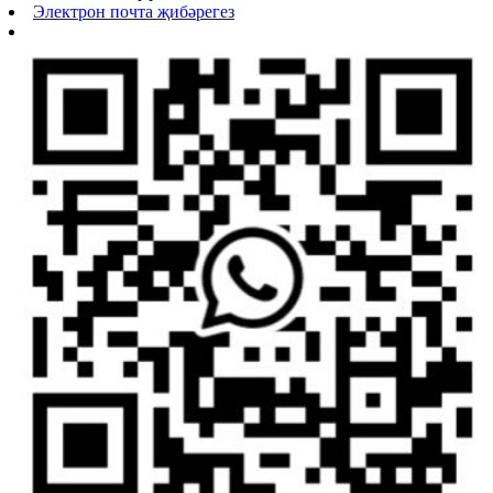
Электрон почта җибәрегез