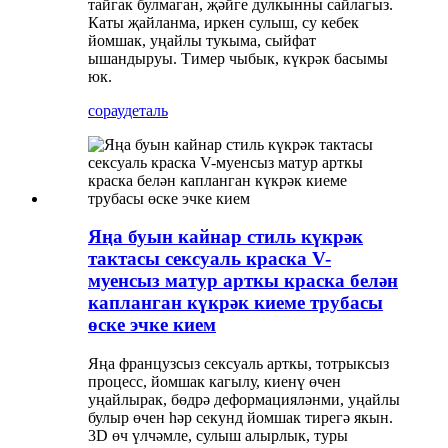
тайгак булмаган, җәйге дулкынны сайлагыз.
Каты җайланма, иркен сулыш, су кебек
йомшак, уңайлы тукыма, сыйфат
ышандыруы. Тимер чыбык, күкрәк басымы
юк.
сорау
деталь
Яңа буын кайнар стиль күкрәк
тактасы сексуаль краска V-
муенсыз матур арткы краска белән
капланган күкрәк киеме трубасы
өске эчке кием
Яңа французсыз сексуаль арткы, тотрыксыз
процесс, йомшак кагылу, киенү өчен
уңайлырак, бөдрә деформацияләнми, уңайлы
булыр өчен һәр секунд йомшак тирегә якын.
3D өч үлчәмле, сулыш алырлык, туры