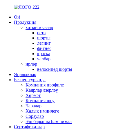
Өй
Продукция
хатын-кызлар
өстә
шорты
легинг
фитнес
краска
чалбар
ирләр
велосипед шорты
Яңалыклар
Безнең турында
Компания профиле
Кадрлар әзерләү
Хөрмәт
Компания шоу
Чаралар
Халык иминлеге
Сораулар
Эш барышы һәм чимал
Сертификатлар