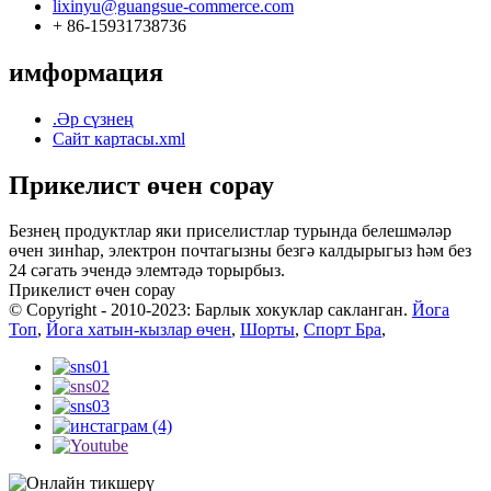
lixinyu@guangsue-commerce.com
+ 86-15931738736
имформация
.Әр сүзнең
Сайт картасы.xml
Прикелист өчен сорау
Безнең продуктлар яки приселистлар турында белешмәләр
өчен зинһар, электрон почтагызны безгә калдырыгыз һәм без
24 сәгать эчендә элемтәдә торырбыз.
Прикелист өчен сорау
© Copyright - 2010-2023: Барлык хокуклар сакланган.
Йога
Топ
,
Йога хатын-кызлар өчен
,
Шорты
,
Спорт Бра
,