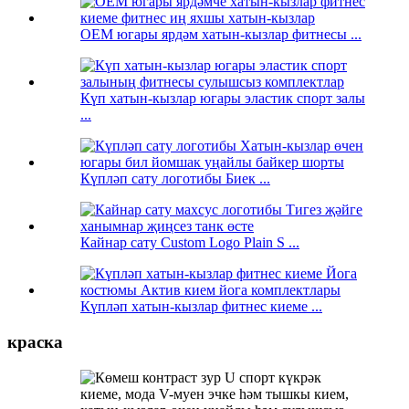
OEM югары ярдәм хатын-кызлар фитнесы ...
Күп хатын-кызлар югары эластик спорт залы
...
Күпләп сату логотибы Биек ...
Кайнар сату Custom Logo Plain S ...
Күпләп хатын-кызлар фитнес киеме ...
краска