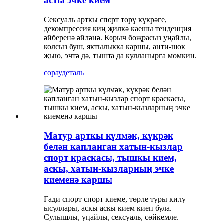
асты эчке кием
Сексуаль арткы спорт төрү күкрәге,
декомпрессия киң җилкә каешы тенденция
әйберенә әйләнә. Корыч боҗрасыз уңайлы,
колсыз буш, яктылыкка каршы, анти-шок
җыю, эчтә дә, тышта да кулланырга мөмкин.
сорау
деталь
Матур арткы күлмәк, күкрәк
белән капланган хатын-кызлар
спорт краскасы, тышкы кием,
аскы, хатын-кызларның эчке
киеменә каршы
Гади спорт спорт киеме, төрле туры килү
ысуллары, аскы аскы кием киеп була.
Сулышлы, уңайлы, сексуаль, сөйкемле.