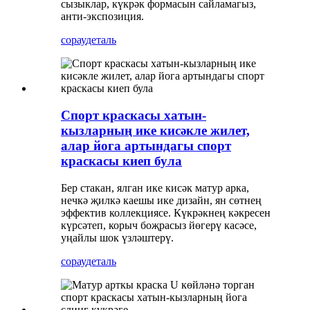
сызыклар, күкрәк формасын сайламагыз,
анти-экспозиция.
сорау
деталь
Спорт краскасы хатын-
кызларның ике кисәкле жилет,
алар йога артындагы спорт
краскасы киеп була
Бер стакан, ялган ике кисәк матур арка,
нечкә җилкә каешы ике дизайн, ян сөтнең
эффектив коллекциясе. Күкрәкнең кәкресен
күрсәтеп, корыч боҗрасыз йөгерү касәсе,
уңайлы шок үзләштерү.
сорау
деталь