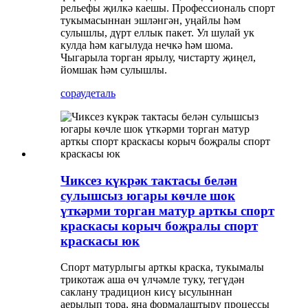
рельефы җилкә каешы. Профессиональ спорт
тукымасыннан эшләнгән, уңайлы һәм
сулышлы, дүрт еллык пакет. Ул шулай ук ​​
кулда һәм кагылуда нечкә һәм шома.
Чыгарыла торган ярылу, чистарту җиңел,
йомшак һәм сулышлы.
сорау
деталь
Чиксез күкрәк тактасы белән
сулышсыз югары көчле шок
үткәрми торган матур арткы спорт
краскасы корыч боҗралы спорт
краскасы юк
Спорт матурлыгы арткы краска, тукымалы
трикотаж аша өч үлчәмле туку, тегүдән
саклану традицион кисү ысулыннан
аерылып тора, яңа формалаштыру процессы