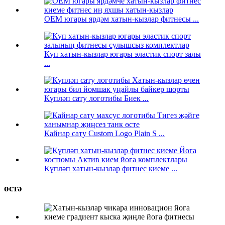
OEM югары ярдәм хатын-кызлар фитнесы ...
Күп хатын-кызлар югары эластик спорт залы
...
Күпләп сату логотибы Биек ...
Кайнар сату Custom Logo Plain S ...
Күпләп хатын-кызлар фитнес киеме ...
өстә