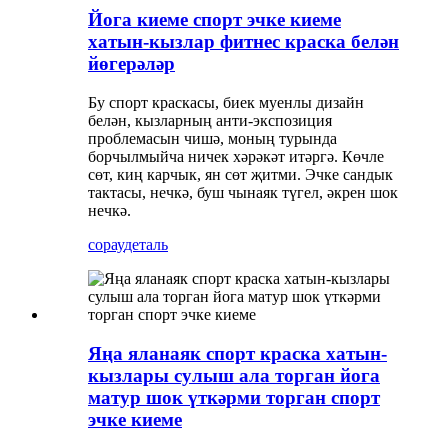
Йога киеме спорт эчке киеме
хатын-кызлар фитнес краска белән
йөгерәләр
Бу спорт краскасы, биек муенлы дизайн
белән, кызларның анти-экспозиция
проблемасын чишә, моның турында
борчылмыйча ничек хәрәкәт итәргә. Көчле
сөт, киң карчык, ян сөт җитми. Эчке сандык
тактасы, нечкә, буш чынаяк түгел, әкрен шок
нечкә.
сорау
деталь
Яңа яланаяк спорт краска хатын-
кызлары сулыш ала торган йога
матур шок үткәрми торган спорт
эчке киеме