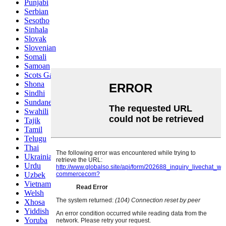
Punjabi
Serbian
Sesotho
Sinhala
Slovak
Slovenian
Somali
Samoan
Scots Gaelic
Shona
Sindhi
Sundanese
Swahili
Tajik
Tamil
Telugu
Thai
Ukrainian
Urdu
Uzbek
Vietnamese
Welsh
Xhosa
Yiddish
Yoruba