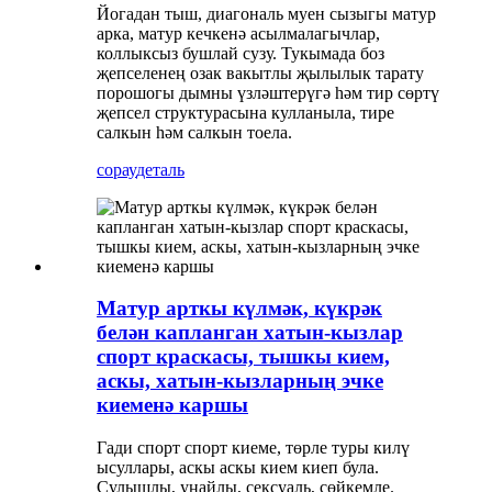
Йогадан тыш, диагональ муен сызыгы матур
арка, матур кечкенә асылмалагычлар,
коллыксыз бушлай сузу. Тукымада боз
җепселенең озак вакытлы җылылык тарату
порошогы дымны үзләштерүгә һәм тир сөртү
җепсел структурасына кулланыла, тире
салкын һәм салкын тоела.
сорау
деталь
Матур арткы күлмәк, күкрәк
белән капланган хатын-кызлар
спорт краскасы, тышкы кием,
аскы, хатын-кызларның эчке
киеменә каршы
Гади спорт спорт киеме, төрле туры килү
ысуллары, аскы аскы кием киеп була.
Сулышлы, уңайлы, сексуаль, сөйкемле.