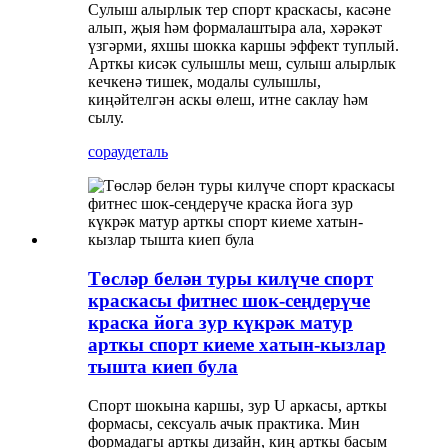
Сулыш алырлык тер спорт краскасы, касәне
алып, җыя һәм формалаштыра ала, хәрәкәт
үзгәрми, яхшы шокка каршы эффект туплый.
Арткы кисәк сулышлы меш, сулыш алырлык
кечкенә тишек, модалы сулышлы,
киңәйтелгән аскы өлеш, итне саклау һәм
сылу.
сорау
деталь
Төсләр белән туры килүче спорт
краскасы фитнес шок-сеңдерүче
краска йога зур күкрәк матур
арткы спорт киеме хатын-кызлар
тышта киеп була
Спорт шокына каршы, зур U аркасы, арткы
формасы, сексуаль ачык практика. Мин
формадагы арткы дизайн, киң арткы басым