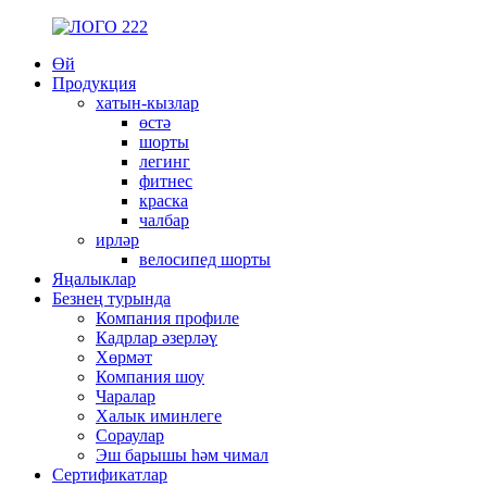
Өй
Продукция
хатын-кызлар
өстә
шорты
легинг
фитнес
краска
чалбар
ирләр
велосипед шорты
Яңалыклар
Безнең турында
Компания профиле
Кадрлар әзерләү
Хөрмәт
Компания шоу
Чаралар
Халык иминлеге
Сораулар
Эш барышы һәм чимал
Сертификатлар