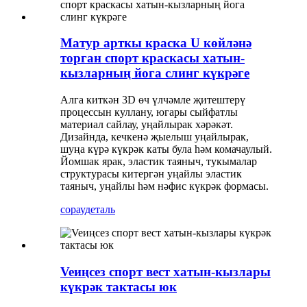
Матур арткы краска U көйләнә
торган спорт краскасы хатын-
кызларның йога слинг күкрәге
Алга киткән 3D өч үлчәмле җитештерү
процессын куллану, югары сыйфатлы
материал сайлау, уңайлырак хәрәкәт.
Дизайнда, кечкенә җыелыш уңайлырак,
шуңа күрә күкрәк каты була һәм комачаулый.
Йомшак ярак, эластик таяныч, тукымалар
структурасы китергән уңайлы эластик
таяныч, уңайлы һәм нәфис күкрәк формасы.
сорау
деталь
Veиңсез спорт вест хатын-кызлары
күкрәк тактасы юк