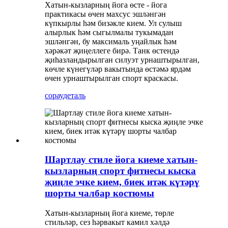
Хатын-кызларның йога өсте - йога
практикасы өчен махсус эшләнгән
күпкырлы һәм бизәкле кием. Ул сулыш
алырлык һәм сыгылмалы тукымадан
эшләнгән, бу максималь уңайлык һәм
хәрәкәт җиңеллеге бирә. Танк өстендә
җиһазландырылган силуэт урнаштырылган,
көчле күнегүләр вакытында өстәмә ярдәм
өчен урнаштырылган спорт краскасы.
сорау
деталь
Шартлау стиле йога киеме хатын-
кызларның спорт фитнесы кыска
җиңле эчке кием, биек итәк күтәрү
шорты чалбар костюмы
Хатын-кызларның йога киеме, төрле
стильләр, сез һәрвакыт камил хәлдә