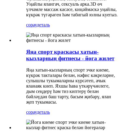
Уңайлы ялангач, сексуаль арка.3D өч
үлчәмле массаж касәсе, киңәймәскә уңайлы,
күкрәк түгәрәген һәм табигый юлны куегыз.
сорау
деталь
Яңа спорт краскасы хатын-
кызларның фитнесы - йога жилет
Яңа хатын-кызларның спорт эчке киеме,
күкрәк такталары белән, нәфис кәкреләрне,
сулышлы тукымаларны күрсәтеп, ачык
яланаяк киеп. Яхшы һава үткәрүчәнлеге,
дым сеңдерү һәм тиз киптерү белән
бәйләүдән баш тарту, басым җибәрү, ялан
җеп тукымасы.
сорау
деталь