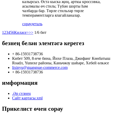
калырсыз. Өстә кыска җиң, арткы кроссовка,
асылмалы өч стиль; Түбән шорты һәм
чалбарда бар. Төрле стильләр төрле
темпераментларга ялагайланалар.
сорау
деталь
1
2
3
4
5
6
Киләсе>
>>
1/6 бит
безнең белән элемтәгә керегез
+ 86-15931738736
Кибет 509, 8-нче бина, Йихе Плаза, Джифанг Көнбатыш
Roadл, Yunнхе районы, Каньчжоу шәһәре, Хебей өлкәсе
lixinyu@guangsue-commerce.com
+ 86-15931738736
имформация
.Әр сүзнең
Сайт картасы.xml
Прикелист өчен сорау