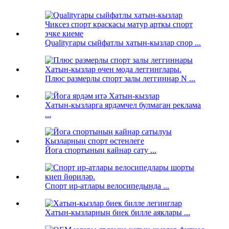
Qualityгары сыйфатлы хатын-кызлар спор ...
Плюс размерлы спорт залы леггиннар N ...
Хатын-кызларга ярдәмчел булмаган реклама
...
Йога спортының кайнар сату ...
Спорт ир-атлары велосипедында ...
Хатын-кызларның биек билле аяклары ...