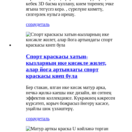
кебек 3D басма куллану, кием тиренең эчке
ягына тегүсез керә. , сүрелүне киметү,
сизгерлек нульгә ирешү.
сорау
деталь
Спорт краскасы хатын-
кызларның ике кисәкле жилет,
алар йога артындагы спорт
краскасы киеп була
Бер стакан, ялган ике кисәк матур арка,
нечкә җилкә каешы ике дизайн, ян сөтнең
эффектив коллекциясе. Күкрәкнең кәкресен
күрсәтеп, корыч боҗрасыз йөгерү касәсе,
уңайлы шок үзләштерү.
сорау
деталь