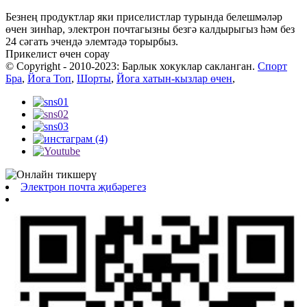
Безнең продуктлар яки приселистлар турында белешмәләр
өчен зинһар, электрон почтагызны безгә калдырыгыз һәм без
24 сәгать эчендә элемтәдә торырбыз.
Прикелист өчен сорау
© Copyright - 2010-2023: Барлык хокуклар сакланган.
Спорт
Бра
,
Йога Топ
,
Шорты
,
Йога хатын-кызлар өчен
,
Электрон почта җибәрегез