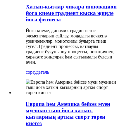
Хатын-кызлар чикара инновацион
йога киеме градиент кыска җиңле
йога фитнесы
Йога киеме, динамик градиент төс
элементларын сайлау, модадагы кечкенә
үзенчәлекләр, монотонлы булырга тиеш
түгел. Градиент процессы, катлаулы
градиент буяуны юу процессы, позициянең
хәрәкәте җиңелрәк һәм сыгылмалы булсын
өчен.
сорау
деталь
Европа һәм Америка бәйсез муен
муеннан тыш йога хатын-
кызларның арткы спорт төрен
киегез