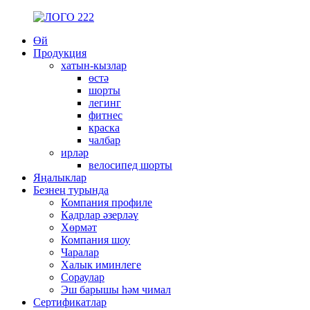
Өй
Продукция
хатын-кызлар
өстә
шорты
легинг
фитнес
краска
чалбар
ирләр
велосипед шорты
Яңалыклар
Безнең турында
Компания профиле
Кадрлар әзерләү
Хөрмәт
Компания шоу
Чаралар
Халык иминлеге
Сораулар
Эш барышы һәм чимал
Сертификатлар