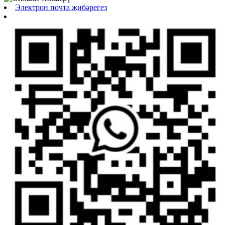
Электрон почта җибәрегез