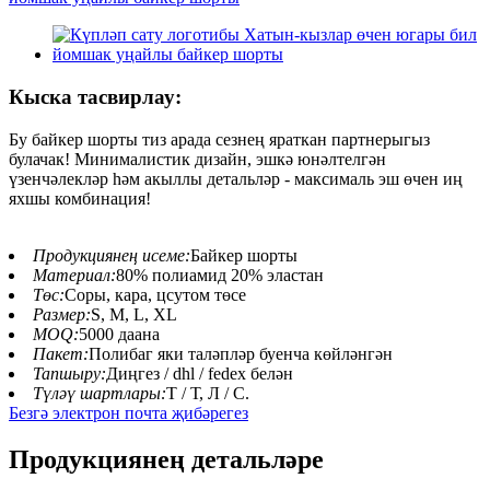
Кыска тасвирлау:
Бу байкер шорты тиз арада сезнең яраткан партнерыгыз
булачак! Минималистик дизайн, эшкә юнәлтелгән
үзенчәлекләр һәм акыллы детальләр - максималь эш өчен иң
яхшы комбинация!
Продукциянең исеме:
Байкер шорты
Материал:
80% полиамид 20% эластан
Төс:
Соры, кара, цсутом төсе
Размер:
S, M, L, XL
MOQ:
5000 даана
Пакет:
Полибаг яки таләпләр буенча көйләнгән
Тапшыру:
Диңгез / dhl / fedex белән
Түләү шартлары:
Т / Т, Л / С.
Безгә электрон почта җибәрегез
Продукциянең детальләре