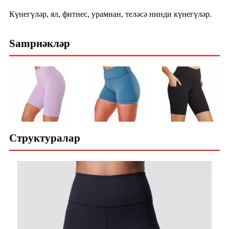
Күнегүләр, ял, фитнес, урамнан, теләсә нинди күнегүләр.
Samрнәкләр
Структуралар