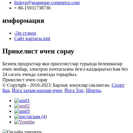
lixinyu@guangsue-commerce.com
+ 86-15931738736
имформация
.Әр сүзнең
Сайт картасы.xml
Прикелист өчен сорау
Безнең продуктлар яки приселистлар турында белешмәләр
өчен зинһар, электрон почтагызны безгә калдырыгыз һәм без
24 сәгать эчендә элемтәдә торырбыз.
Прикелист өчен сорау
© Copyright - 2010-2023: Барлык хокуклар сакланган.
Спорт
Бра
,
Йога хатын-кызлар өчен
,
Йога Топ
,
Шорты
,