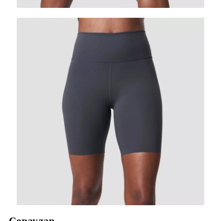
Сораулар