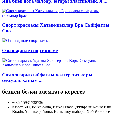
Яңа биек йога чалбар, югары эластиклык, л ...
Спорт краскасы Хатын-кызлар Бра Сыйфатлы
Спо ...
Озын җиңле спорт киеме
Customгары сыйфатлы халтер тиз коры
сексуаль ханым ...
безнең белән элемтәгә керегез
+ 86-15931738736
Кибет 509, 8-нче бина, Йихе Плаза, Джифанг Көнбатыш
Roadл, Yunнхе районы, Каньчжоу шәһәре, Хебей өлкәсе