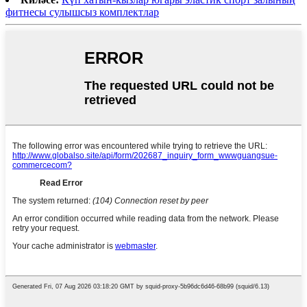
фитнесы сулышсыз комплектлар