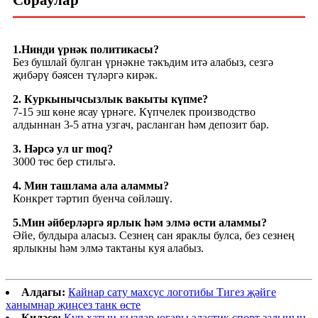
1.Нинди үрнәк политикасы?
Без бушлай булган үрнәкне тәкъдим итә алабыз, сезгә
җибәрү бәясен түләргә кирәк.
2. Куркынычсызлык вакыты күпме?
7-15 эш көне ясау үрнәге. Күпчелек производство
алдыннан 3-5 атна узгач, расланган һәм депозит бар.
3. Нәрсә ул ur moq?
3000 төс бер стильгә.
4. Мин ташлама ала аламмы?
Конкрет тәртип буенча сөйләшү.
5.Мин әйберләргә ярлык һәм элмә өсти аламмы?
Әйе, булдыра аласыз. Сезнең сан яраклы булса, без сезнең
ярлыкны һәм элмә тактаны куя алабыз.
Алдагы:
Кайнар сату махсус логотибы Тигез җәйге
ханымнар җиңсез танк өсте
Киләсе:
Күп хатын-кызлар югары эластик спорт залының