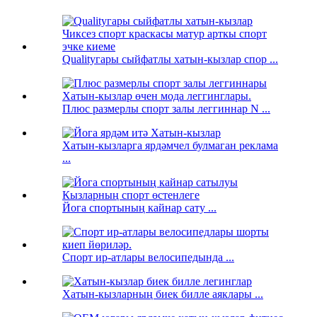
Qualityгары сыйфатлы хатын-кызлар спор ...
Плюс размерлы спорт залы леггиннар N ...
Хатын-кызларга ярдәмчел булмаган реклама
...
Йога спортының кайнар сату ...
Спорт ир-атлары велосипедында ...
Хатын-кызларның биек билле аяклары ...