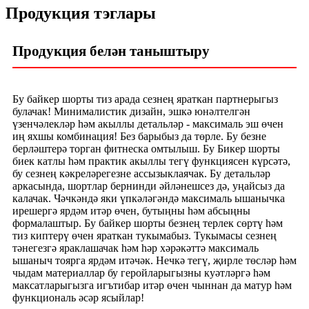
Продукция тэглары
Продукция белән таныштыру
Бу байкер шорты тиз арада сезнең яраткан партнерыгыз
булачак! Минималистик дизайн, эшкә юнәлтелгән
үзенчәлекләр һәм акыллы детальләр - максималь эш өчен
иң яхшы комбинация! Без барыбыз да төрле. Бу безне
берләштерә торган фитнеска омтылыш. Бу Бикер шорты
биек катлы һәм практик акыллы тегү функциясен күрсәтә,
бу сезнең кәкреләрегезне ассызыклаячак. Бу детальләр
аркасында, шортлар бернинди әйләнешсез дә, уңайсыз да
калачак. Чәчкәндә яки үпкәләгәндә максималь ышанычка
ирешергә ярдәм итәр өчен, бутыңны һәм абсыңны
формалаштыр. Бу байкер шорты безнең терлек сөртү һәм
тиз киптерү өчен яраткан тукымабыз. Тукымасы сезнең
тәнегезгә яраклашачак һәм һәр хәрәкәттә максималь
ышаныч тоярга ярдәм итәчәк. Нечкә тегү, җирле төсләр һәм
чыдам материаллар бу геройларыгызны куәтләргә һәм
максатларыгызга игътибар итәр өчен чыннан да матур һәм
функциональ әсәр ясыйлар!