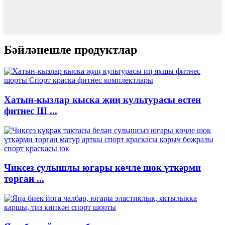
Бәйләнешле продуктлар
Хатын-кызлар кыска җиң культурасы өстен
фитнес Ш ...
Чиксез сулышлы югары көчле шок үткәрми
торган ...