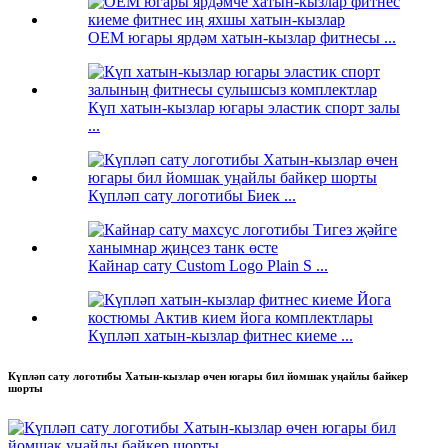
OEM югары ярдәм хатын-кызлар фитнесы ...
Күп хатын-кызлар югары эластик спорт залы
...
Күпләп сату логотибы Биек ...
Кайнар сату Custom Logo Plain S ...
Күпләп хатын-кызлар фитнес киеме ...
Күпләп сату логотибы Хатын-кызлар өчен югары бил йомшак уңайлы байкер
шорты