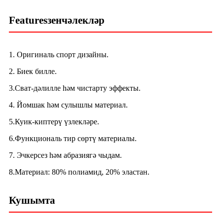
Featuresзенчәлекләр
1. Оригиналь спорт дизайны.
2. Биек билле.
3.Сват-дәлилле һәм чистарту эффекты.
4. Йомшак һәм сулышлы материал.
5.Куик-киптерү үзлекләре.
6.Функциональ тир сөртү материалы.
7. Эчкерсез һәм абразиягә чыдам.
8.Материал: 80% полиамид, 20% эластан.
Кушымта